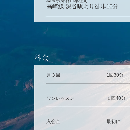
埼玉県深谷市本住町
高崎線 深谷駅より徒歩10分
​料金
月３回
1回30分
​ワンレッスン
１回40分
入会金
最初に