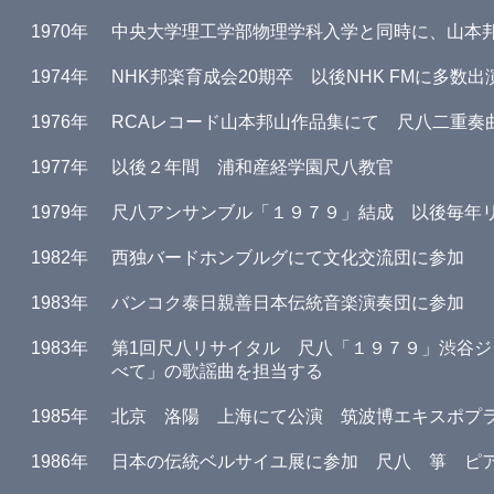
1970年
中央大学理工学部物理学科入学と同時に、山本
1974年
NHK邦楽育成会20期卒 以後NHK FMに多数出
1976年
RCAレコード山本邦山作品集にて 尺八二重奏
1977年
以後２年間 浦和産経学園尺八教官
1979年
尺八アンサンブル「１９７９」結成 以後毎年
1982年
西独バードホンブルグにて文化交流団に参加
1983年
バンコク泰日親善日本伝統音楽演奏団に参加
1983年
第1回尺八リサイタル 尺八「１９７９」渋谷ジ
べて」の歌謡曲を担当する
1985年
北京 洛陽 上海にて公演 筑波博エキスポプ
1986年
日本の伝統ベルサイユ展に参加 尺八 箏 ピ