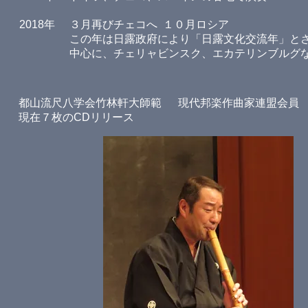
2018年
３月再びチェコへ １０月ロシア
この年は日露政府により「日露文化交流年」と
中心に、チェリャビンスク、エカテリンブルグ
都山流尺八学会竹林軒大師範
現代邦楽作曲家連盟会員
現在７枚のCDリリース