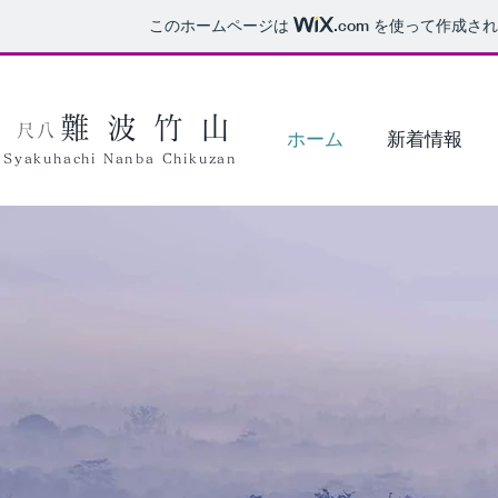
このホームページは
.com
を使って作成され
難波竹山
尺八
ホーム
新着情報
Syakuhachi Nanba Chikuzan
chikuzan.namba.shakuhachi.1979@docomo.ne.jp