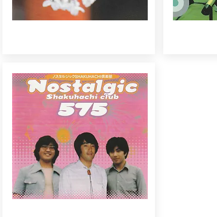
京人形
ATHLETIC 
Nostalgi Syakuhachi club 575